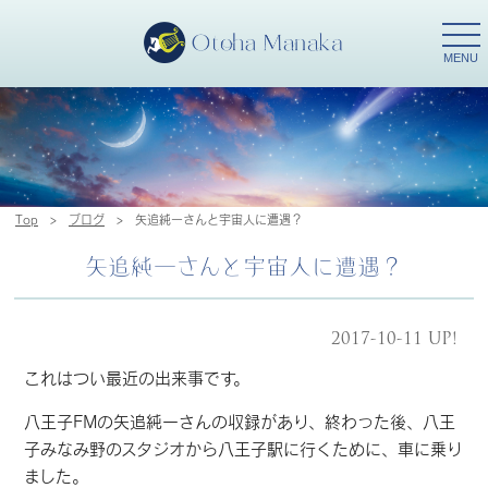
togg
navi
MENU
Top
>
ブログ
>
矢追純一さんと宇宙人に遭遇？
矢追純一さんと宇宙人に遭遇？
2017-10-11 UP!
これはつい最近の出来事です。
八王子FMの矢追純一さんの収録があり、終わった後、八王
子みなみ野のスタジオから八王子駅に行くために、車に乗り
ました。