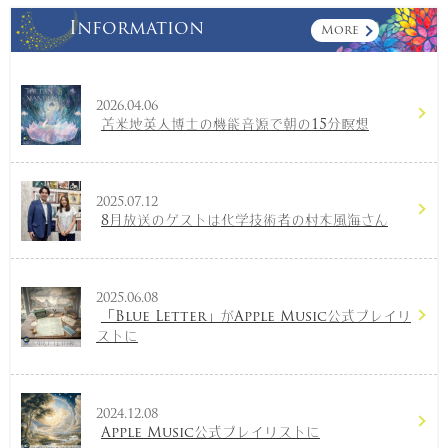
Information
More
2026.04.06
苫米地英人博士の機能音源で朝の15分瞑想
2025.07.12
8月放送のゲストは化学技術者の村木風海さん
2025.06.08
「Blue Letter」がApple Music公式プレイリ
ストに
2024.12.08
Apple Music公式プレイリストに