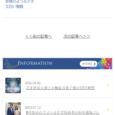
妖精のような小さ
な白い蜘蛛
＜＜前の記事へ
次の記事へ＞＞
Information
More
2026.04.06
苫米地英人博士の機能音源で朝の15分瞑想
2025.07.12
8月放送のゲストは化学技術者の村木風海さん