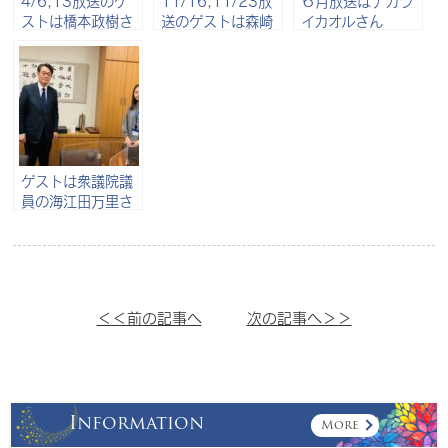
4/6,13放送のゲ
11/16,11/23放
６月放送はナカラ
ストは橋本政樹さ
送のゲストは森崎
イカオルさん
ん
泰正さん
ゲストは衆議院議
員の海江田万里さ
ん
＜＜前の記事へ
次の記事へ＞＞
Information
More