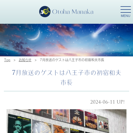
togg
navi
MENU
Top
>
お知らせ
>
7月放送のゲストは八王子市の初宿和夫市長
7月放送のゲストは八王子市の初宿和夫
市長
2024-06-11 UP!