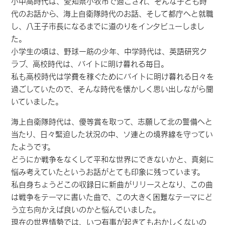
小中高時代は、愛知県小牧市で過ごされ、そんな子ども時
代のお話から、海上自衛隊時代のお話、そして都庁へと就職
し、八王子市長になるまでに道のりをインタビューしまし
た。
小学生の頃は、野球一筋の少年、中学時代は、英語研究ク
ラブ、高校時代は、バイトに明け暮れる毎日。
私も高校時代は学費を稼ぐためにバイトに明け暮れる日々を
過ごしていたので、そんな時代を懐かしく思い出しながら聞
いていました。
海上自衛隊時代は、優等賞を取って、志願して北の警備へと
当たり、日々緊迫した状況の中、ソ連との境界線を守ってい
たようです。
どうにか戦争をなくして平和な世界にできないかと、真剣に
悩み考えていたというお話がとても印象に残っています。
私自身ちょうどこの収録日に新曲がリリースとなり、この曲
は戦争をテーマに書いた曲で、この大きく困難なテーマにど
う立ち向かえば良いのかと悩んでいました。
現在の世界情勢では、いつ有事が起きてもおかしくないの