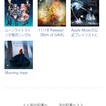
ムーンライトライ
11/18 Release!
Apple Musicの公
ンが毎月シングル
「Birth of GAIA」
式プレイリストに
をリリース！
Ilia de Vega
「Blue Fairy
(963Hz ver.)」が
追加！
Morning Haze
＜＜前の記事へ
次の記事へ＞＞