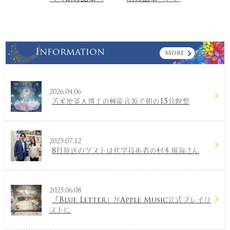
Information
More
2026.04.06
苫米地英人博士の機能音源で朝の15分瞑想
2025.07.12
8月放送のゲストは化学技術者の村木風海さん
2025.06.08
「Blue Letter」がApple Music公式プレイリ
ストに