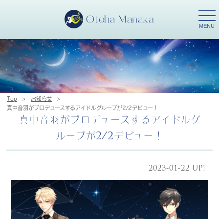
togg
navi
MENU
Top
>
お知らせ
>
真中音羽がプロデュースするアイドルグループが2/2デビュー！
真中音羽がプロデュースするアイドルグ
ループが2/2デビュー！
2023-01-22 UP!