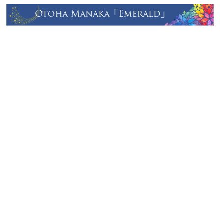
Otoha Manaka「Emerald」