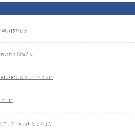
朝の15分瞑想
術者の村木風海さん
le Music公式プレイリストに
リストに
ピアニストの福井ともみさん