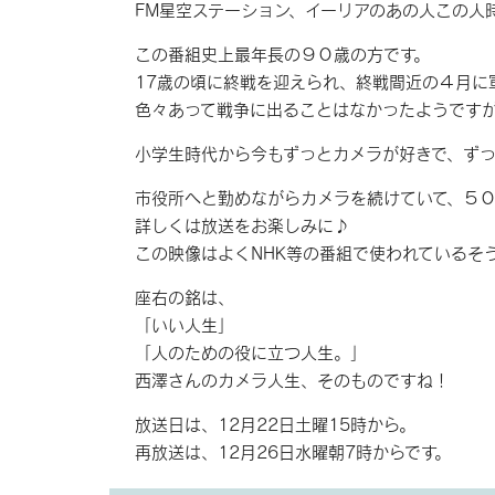
FM星空ステーション、イーリアのあの人この人
この番組史上最年長の９０歳の方です。
17歳の頃に終戦を迎えられ、終戦間近の４月に
色々あって戦争に出ることはなかったようです
小学生時代から今もずっとカメラが好きで、ず
市役所へと勤めながらカメラを続けていて、５
詳しくは放送をお楽しみに♪
この映像はよくNHK等の番組で使われているそ
座右の銘は、
「いい人生」
「人のための役に立つ人生。」
西澤さんのカメラ人生、そのものですね！
放送日は、12月22日土曜15時から。
再放送は、12月26日水曜朝7時からです。