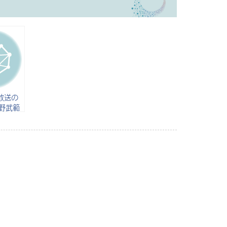
1放送の
野武範