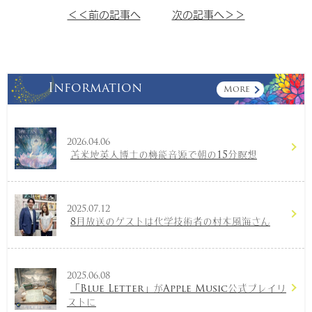
＜＜前の記事へ
次の記事へ＞＞
Information
More
2026.04.06
苫米地英人博士の機能音源で朝の15分瞑想
2025.07.12
8月放送のゲストは化学技術者の村木風海さん
2025.06.08
「Blue Letter」がApple Music公式プレイリ
ストに