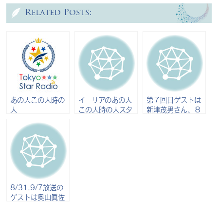
Related Posts:
あの人この人時の
イーリアのあの人
第７回目ゲストは
人
この人時の人スタ
新津茂男さん、８
ート
回目は新津満起子
さん
8/31,9/7放送の
ゲストは奥山眞佐
子さん