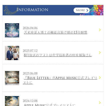
Information
More
2026.04.06
苫米地英人博士の機能音源で朝の15分瞑想
2025.07.12
8月放送のゲストは化学技術者の村木風海さん
2025.06.08
「Blue Letter」がApple Music公式プレイリ
ストに
2024.12.08
Apple Music公式プレイリストに