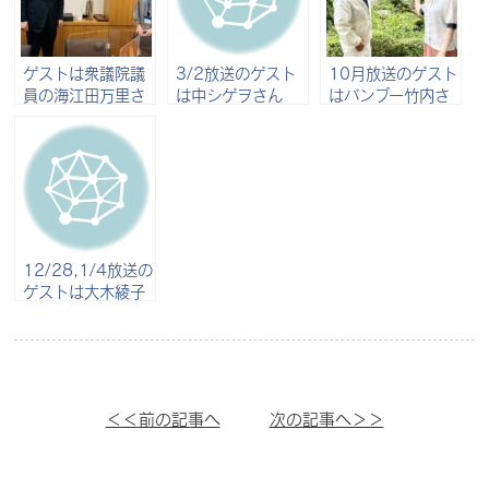
ゲストは衆議院議
3/2放送のゲスト
10月放送のゲスト
員の海江田万里さ
は中シゲヲさん
はバンブー竹内さ
ん
ん
12/28,1/4放送の
ゲストは大木綾子
さん
＜＜前の記事へ
次の記事へ＞＞