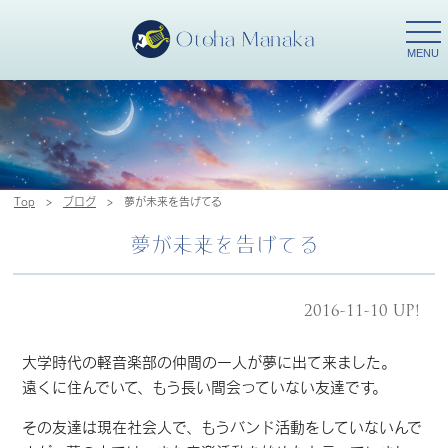
togg
navi
MENU
Top
>
ブログ
>
夢が未来を告げてる
夢が未来を告げてる
2016-11-10 UP!
大学時代の軽音楽部の仲間の一人が夢に出て来ました。
遠くに住んでいて、もう長い間会っていない友達です。
その友達は現在社会人で、もうバンド活動をしていないんで