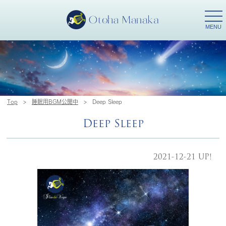
togg
navi
MENU
Top
>
睡眠用BGM公開中
>
Deep Sleep
Deep Sleep
2021-12-21 UP!